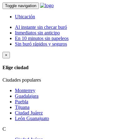
Toggle navigation
Ubicación
Al instante sin checar buró
Inmediatos sin anticipo
En 10 minutos sin papeleos
Sin buró rápidos y seguros
×
Elige ciudad
Ciudades populares
Monterrey
Guadalajara
Puebla
Tijuana
Ciudad Juárez
León Guanajuato
C