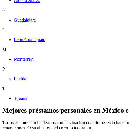
Ciudad Juárez
G
Guadalajara
L
León Guanajuato
M
Monterrey
P
Puebla
T
Tijuana
Mejores préstamos personales en México e
Todos estamos familiarizados con la situación cuando necesita hacer 
reparaciones. O su alma gemela pronto tendrá un...