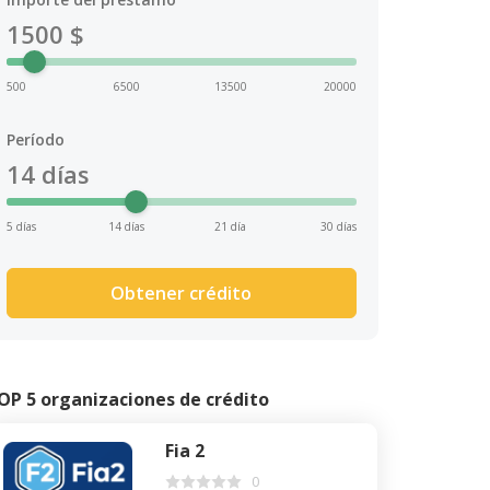
1500
$
500
6500
13500
20000
Período
14
días
5 días
14 días
21 día
30 días
Obtener crédito
OP 5 organizaciones de crédito
Fia 2
0