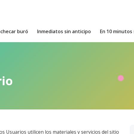
n checar buró
Inmediatos sin anticipo
En 10 minutos 
io
s Usuarios utilicen los materiales y servicios del sitio