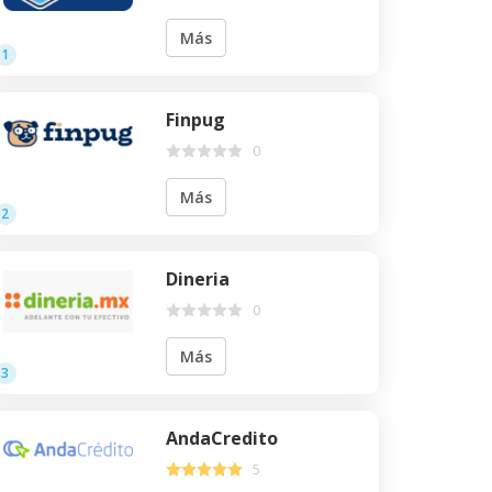
Más
1
Finpug
0
Más
2
Dineria
0
Más
3
AndaCredito
5