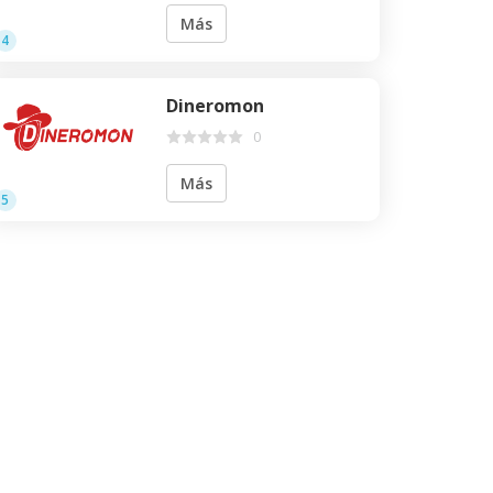
Más
4
Dineromon
0
Más
5