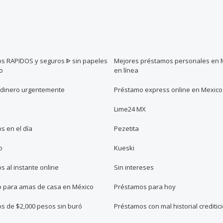
s RAPIDOS y seguros ᐈ sin papeles
Mejores préstamos personales en 
o
en línea
 dinero urgentemente
Préstamo express online en Mexico
Lime24 MX
s en el día
Pezetita
o
Kueski
 al instante online
Sin intereses
 para amas de casa en México
Préstamos para hoy
s de $2,000 pesos sin buró
Préstamos con mal historial creditic