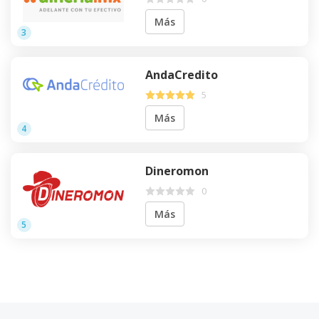
Más
3
AndaCredito
5
Más
4
Dineromon
0
Más
5