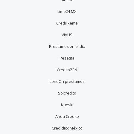
Lime24 MX
Credilikeme
VIVUS
Prestamos en el día
Pezetita
CreditoZEN
LendOn prestamos
Solcredito
Kueski
Anda Credito
Crediclick México