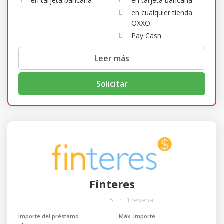
en tarjeta bancaria
en tarjeta bancaria
en cualquier tienda
OXXO
Pay Cash
Leer más
Solicitar
Finteres
5
1 reseña
Importe del préstamo
Máx. Importe