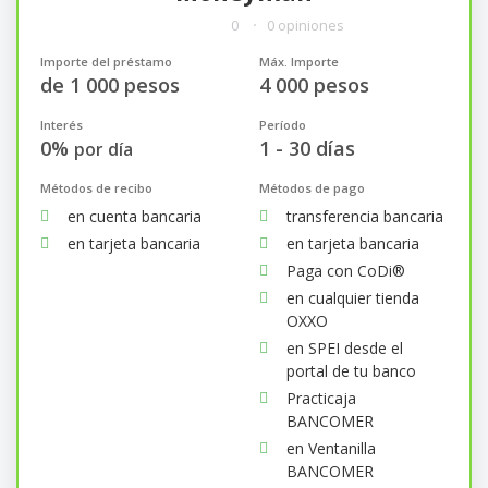
0
0 opiniones
Importe del préstamo
Máx. Importe
de 1 000 pesos
4 000 pesos
Interés
Período
0%
1 - 30 días
por día
Métodos de recibo
Métodos de pago
en cuenta bancaria
transferencia bancaria
en tarjeta bancaria
en tarjeta bancaria
Paga con CoDi®
en cualquier tienda
OXXO
en SPEI desde el
portal de tu banco
Practicaja
BANCOMER
en Ventanilla
BANCOMER