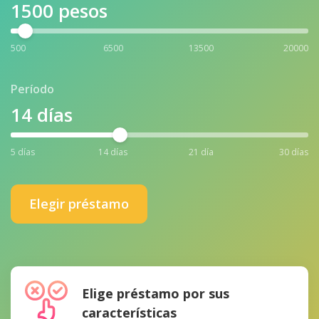
1500
pesos
500
6500
13500
20000
Período
14
días
5 días
14 días
21 día
30 días
Elegir préstamo
Elige préstamo por sus
características