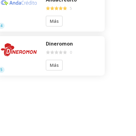
5
Más
4
Dineromon
0
Más
5