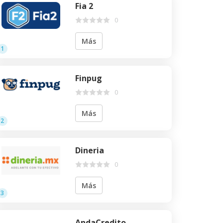
Fia 2
0
Más
1
Finpug
0
Más
2
Dineria
0
Más
3
AndaCredito