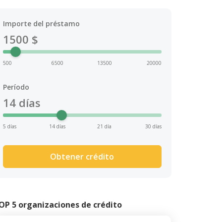
Importe del préstamo
1500
$
500
6500
13500
20000
Período
14
días
5 días
14 días
21 día
30 días
Obtener crédito
OP 5 organizaciones de crédito