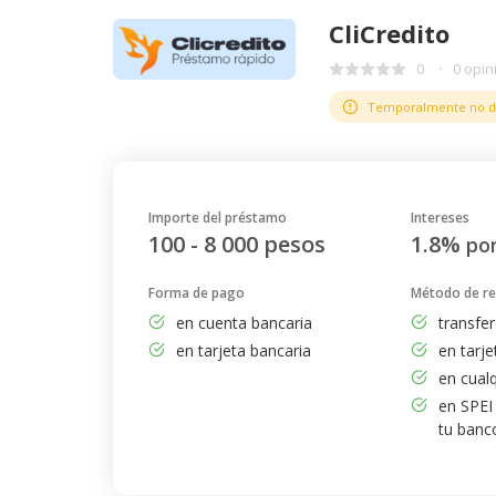
CliCredito
0
0 opin
Temporalmente no d
Importe del préstamo
Intereses
100 - 8 000 pesos
1.8%
por
Forma de pago
Método de r
en cuenta bancaria
transfe
en tarjeta bancaria
en tarje
en cual
en SPEI
tu banc