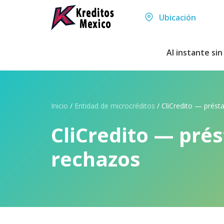
Ubicación
Al instante si
Inicio
/
Entidad de microcréditos
/
CliCredito — présta
CliCredito — prés
rechazos