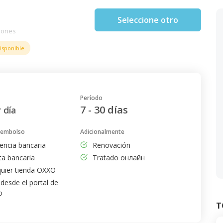
Seleccione otro
iones
isponible
Período
7 - 30 días
 día
eembolso
Adicionalmente
rencia bancaria
Renovación
ta bancaria
Tratado онлайн
quier tienda OXXO
 desde el portal de
o
T