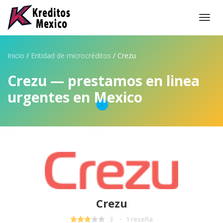
Togg
navi
Inicio
/
Entidad de microcréditos
/
Crezu
Crezu — prestamos en linea
urgentes en Mexico
Crezu
3
1 reseña