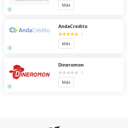
Más
3
AndaCredito
5
Más
4
Dineromon
0
Más
5