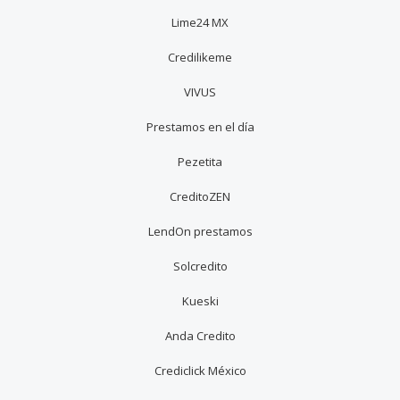
Lime24 MX
Credilikeme
VIVUS
Prestamos en el día
Pezetita
CreditoZEN
LendOn prestamos
Solcredito
Kueski
Anda Credito
Crediclick México