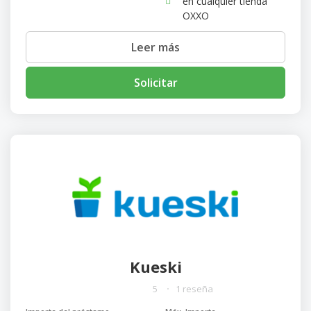
en cualquier tienda
OXXO
Leer más
Solicitar
Kueski
5
1 reseña