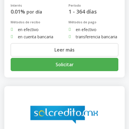
Interés
Período
0.01%
1 - 364 días
por día
Métodos de recibo
Métodos de pago
en efectivo
en efectivo
en cuenta bancaria
transferencia bancaria
Leer más
Solicitar