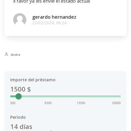
x favor ya les envie el estado actual
gerardo hernandez
23/02/2024, 06:24
Andre
Importe del préstamo
1500
$
500
6500
13500
20000
Período
14
días