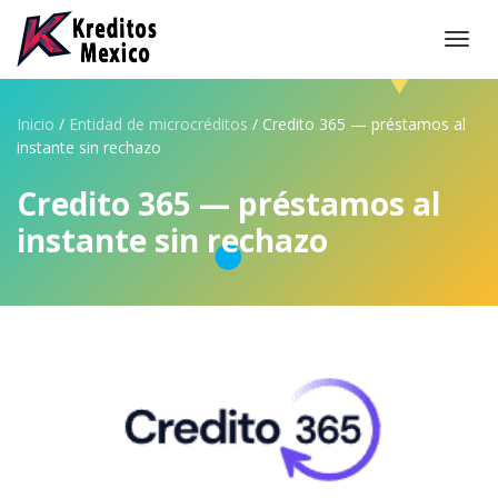
Togg
navi
Inicio
/
Entidad de microcréditos
/
Credito 365 — préstamos al
instante sin rechazo
Credito 365 — préstamos al
instante sin rechazo